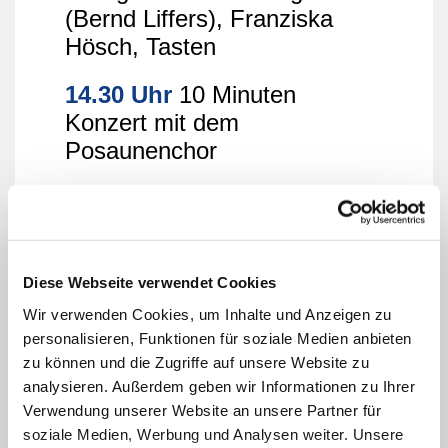
(Bernd Liffers), Franziska
Hösch, Tasten
14.30 Uhr
10 Minuten
Konzert mit dem
Posaunenchor
15.30 Uhr
10 Minuten
Konzert mit Instrumentalisten
der Gemeinde
Diese Webseite verwendet Cookies
16.30 Uhr
10 Minuten
Wir verwenden Cookies, um Inhalte und Anzeigen zu
Konzert mit der
personalisieren, Funktionen für soziale Medien anbieten
Chorgemeinde
zu können und die Zugriffe auf unsere Website zu
analysieren. Außerdem geben wir Informationen zu Ihrer
anschließend „Rudelsingen
Verwendung unserer Website an unsere Partner für
für Alle“
soziale Medien, Werbung und Analysen weiter. Unsere