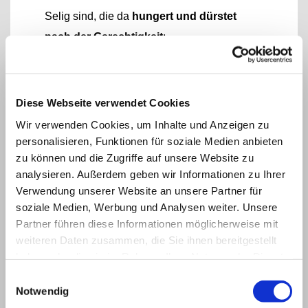
Selig sind, die da
hungert und dürstet
nach der Gerechtigkeit
;
denn sie sollen satt werden.
Selig sind die
Barmherzigen
,
denn sie werden Barmherzigkeit erlangen.
Diese Webseite verwendet Cookies
Selig sind,
die reinen Herzens sind
,
Wir verwenden Cookies, um Inhalte und Anzeigen zu
denn sie werden Gott schauen.
personalisieren, Funktionen für soziale Medien anbieten
zu können und die Zugriffe auf unsere Website zu
Selig sind,
die Frieden stiften
;
analysieren. Außerdem geben wir Informationen zu Ihrer
denn sie werden Gottes Kinder heißen.
Verwendung unserer Website an unsere Partner für
Selig sind,
die um der Gerechtigkeit willen
soziale Medien, Werbung und Analysen weiter. Unsere
verfolgt werden
;
Partner führen diese Informationen möglicherweise mit
denn ihrer ist das Himmelreich.“
weiteren Daten zusammen, die Sie ihnen bereitgestellt
haben oder die sie im Rahmen Ihrer Nutzung der Dienste
gesammelt haben.
Einwilligungsauswahl
In unserem Buntglasfenster ist also die 7.
Notwendig
Seligpreisung Jesu wiedergegeben: „Selig