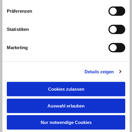
sind, die Frieden stiften“; „Selig sind die
Präferenzen
Friedfertigen“ – so drückt es eine ältere
Lutherübersetzung aus. Fertig zum Frieden
Statistiken
sein: das kennzeichnet eine besondere
Haltung im Gegenüber zu Menschen, die
Marketing
einen anfeinden, angreifen. Wer fertig ist,
also bereit ist zum Frieden, der schlägt nicht
Details zeigen
mit gleicher Gewalt zurück, sondern sucht
aktiv den Frieden mit seinem Gegenüber.
Cookies zulassen
Wer so gesinnt ist, der wird Gottes Kind
heißen. Welch eine Verheißung!
Auswahl erlauben
Jesus zeigt mit der Rechten ein
Nur notwendige Cookies
Stoppzeichen und fordert Aufmerksamkeit.